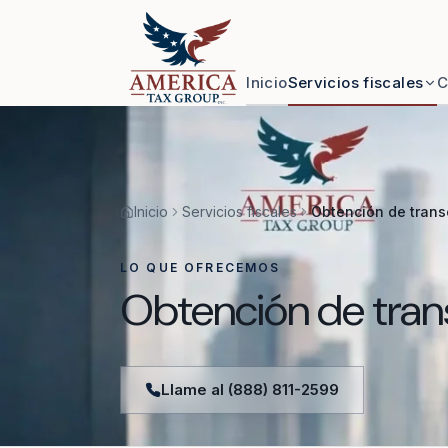
Skip to content
Inicio
Servicios fiscales
C
Inicio
Servicios fiscales
Obtención de trans
LO QUE OFRECEMOS
Obtención de tran
Llame al (888) 811-2599