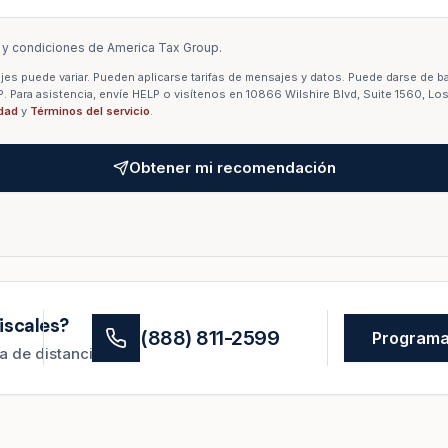
 y condiciones de America Tax Group.
es puede variar. Pueden aplicarse tarifas de mensajes y datos. Puede darse de ba
Para asistencia, envíe HELP o visítenos en 10866 Wilshire Blvd, Suite 1560, Lo
idad
y
Términos del servicio
.
Obtener mi recomendación
iscales?
(888) 811-2599
Programar
 de distancia.