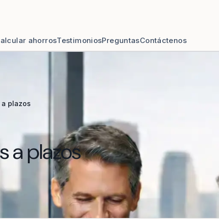
alcular ahorros
Testimonios
Preguntas
Contáctenos
 a plazos
 a plazos