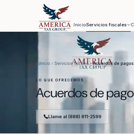
Skip to content
Inicio
Servicios fiscales
C
Inicio
Servicios fiscales
Acuerdos de pagos
LO QUE OFRECEMOS
Acuerdos de pagos
Llame al (888) 811-2599