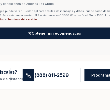
 y condiciones de America Tax Group.
es puede variar. Pueden aplicarse tarifas de mensajes y datos. Puede darse de ba
Para asistencia, envíe HELP o visítenos en 10866 Wilshire Blvd, Suite 1560, Lo
idad
y
Términos del servicio
.
Obtener mi recomendación
iscales?
(888) 811-2599
Programar
 de distancia.